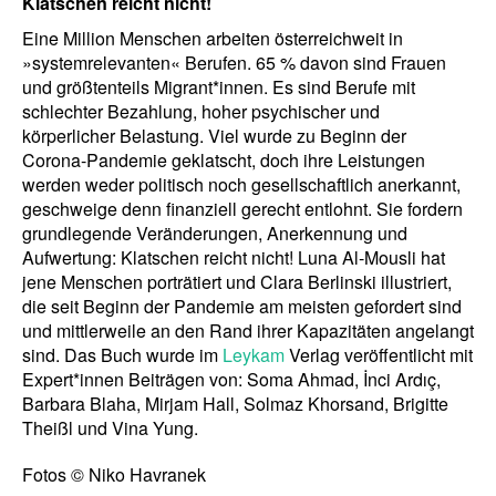
Klatschen reicht nicht!
Eine Million Menschen arbeiten österreichweit in
»systemrelevanten« Berufen. 65 % davon sind Frauen
und größtenteils Migrant*innen. Es sind Berufe mit
schlechter Bezahlung, hoher psychischer und
körperlicher Belastung. Viel wurde zu Beginn der
Corona-Pandemie geklatscht, doch ihre Leistungen
werden weder politisch noch gesellschaftlich anerkannt,
geschweige denn finanziell gerecht entlohnt. Sie fordern
grundlegende Veränderungen, Anerkennung und
Aufwertung: Klatschen reicht nicht! Luna Al-Mousli hat
jene Menschen porträtiert und Clara Berlinski illustriert,
die seit Beginn der Pandemie am meisten gefordert sind
und mittlerweile an den Rand ihrer Kapazitäten angelangt
sind. Das Buch wurde im
Leykam
Verlag veröffentlicht mit
Expert*innen Beiträgen von: Soma Ahmad, İnci Ardıç,
Barbara Blaha, Mirjam Hall, Solmaz Khorsand, Brigitte
Theißl und Vina Yung.
Fotos © Niko Havranek